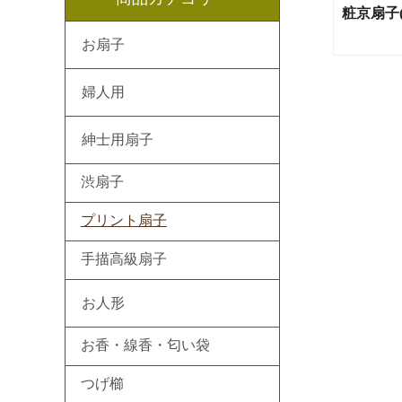
粧京扇子(
お扇子
婦人用
紳士用扇子
渋扇子
プリント扇子
手描高級扇子
お人形
お香・線香・匂い袋
つげ櫛