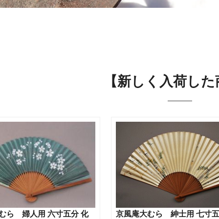
【新しく入荷した
むら 婦人用 六寸五分 化
京風庵大むら 紳士用 七寸五