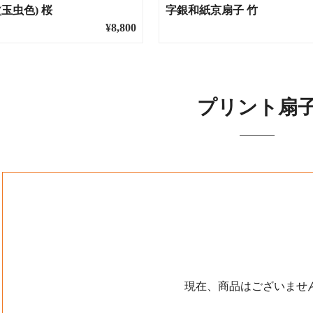
玉虫色) 桜
字銀和紙京扇子 竹
¥8,800
プリント扇
現在、商品はございませ