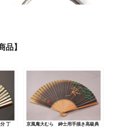
商品】
分 丁
京風庵大むら 紳士用手描き高級典