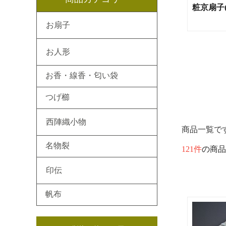
粧京扇子(
お扇子
お人形
お香・線香・匂い袋
つげ櫛
西陣織小物
商品一覧で
名物裂
121件
の商品
印伝
帆布