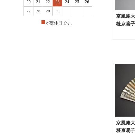
20
21
22
23
24
25
26
27
28
29
30
京風庵大
■
が定休日です。
粧京扇子
京風庵大
粧京扇子