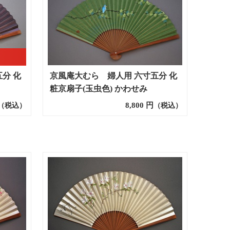
分 化
京風庵大むら 婦人用 六寸五分 化
粧京扇子(玉虫色) かわせみ
8,800
円
（税込）
（税込）