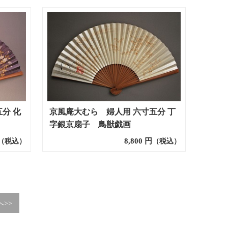
分 化
京風庵大むら 婦人用 六寸五分 丁
字銀京扇子 鳥獣戯画
8,800
円
（税込）
（税込）
へ>>