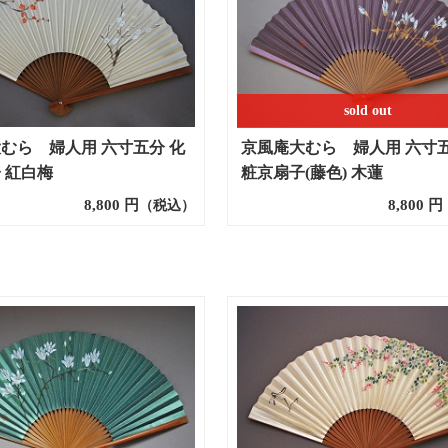
sold out
むら 婦人用 六寸五分 化
京風庵大むら 婦人用 六寸五
 紅白梅
粧京扇子(藤色) 木蓮
8,800
円
8,800
円
（税込）