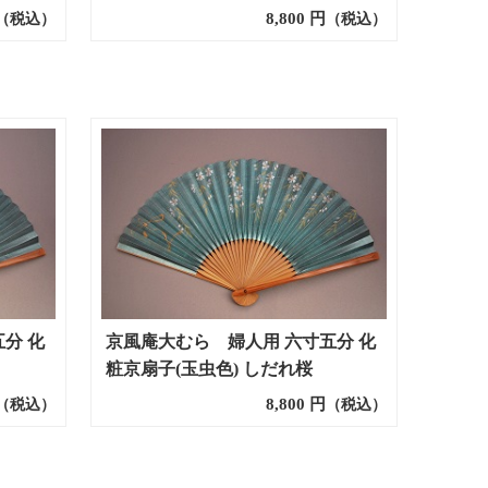
8,800
円
（税込）
（税込）
分 化
京風庵大むら 婦人用 六寸五分 化
粧京扇子(玉虫色) しだれ桜
8,800
円
（税込）
（税込）