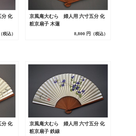
分 化
京風庵大むら 婦人用 六寸五分 化
粧京扇子 木蓮
8,800
円
（税込）
（税込）
分 化
京風庵大むら 婦人用 六寸五分 化
粧京扇子 鉄線