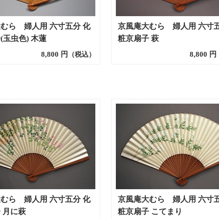
むら 婦人用 六寸五分 化
京風庵大むら 婦人用 六寸五
(玉虫色) 木蓮
粧京扇子 萩
8,800
円
8,800
円
（税込）
むら 婦人用 六寸五分 化
京風庵大むら 婦人用 六寸五
 月に萩
粧京扇子 こてまり