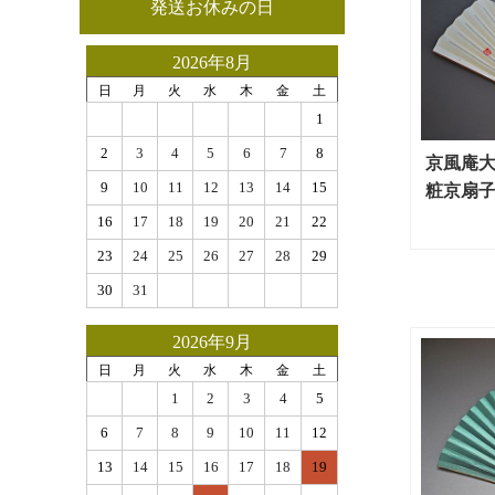
発送お休みの日
2026年8月
日
月
火
水
木
金
土
1
2
3
4
5
6
7
8
京風庵大
9
10
11
12
13
14
15
粧京扇子
16
17
18
19
20
21
22
23
24
25
26
27
28
29
30
31
2026年9月
日
月
火
水
木
金
土
1
2
3
4
5
6
7
8
9
10
11
12
13
14
15
16
17
18
19