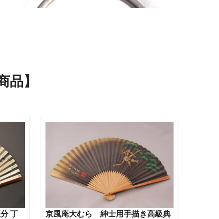
商品】
分 丁
京風庵大むら 紳士用手描き高級典