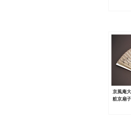
京風庵大
粧京扇子