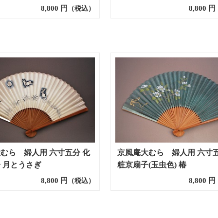
8,800
円
8,800
円
（税込）
むら 婦人用 六寸五分 化
京風庵大むら 婦人用 六寸五
 月とうさぎ
粧京扇子(玉虫色) 椿
8,800
円
8,800
円
（税込）