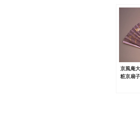
京風庵大
粧京扇子