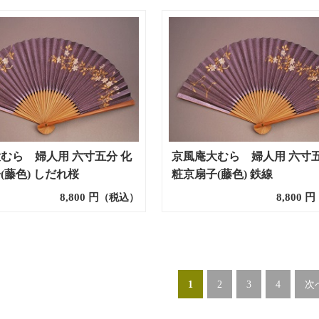
むら 婦人用 六寸五分 化
京風庵大むら 婦人用 六寸五
(藤色) しだれ桜
粧京扇子(藤色) 鉄線
8,800
円
8,800
円
（税込）
1
2
3
4
次