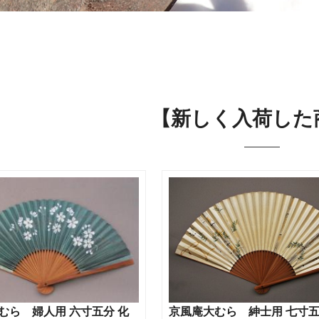
【新しく入荷した
むら 婦人用 六寸五分 化
京風庵大むら 紳士用 七寸五