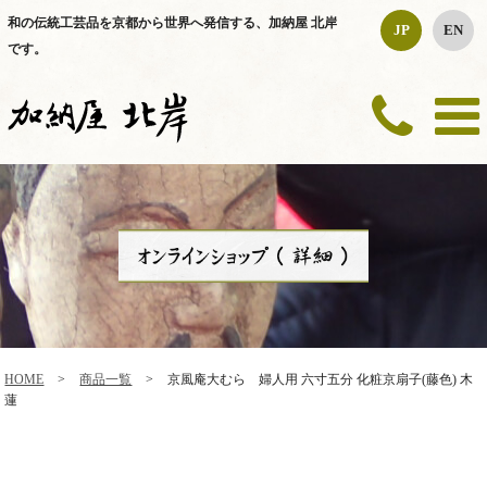
和の伝統工芸品を京都から世界へ発信する、加納屋 北岸
JP
EN
です。
HOME
>
商品一覧
>
京風庵大むら 婦人用 六寸五分 化粧京扇子(藤色) 木
蓮