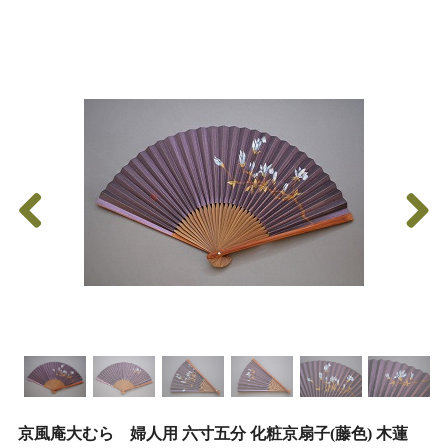
京風庵大むら 婦人用 六寸五分 化粧京扇子(藤色) 木蓮