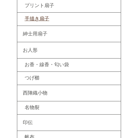
プリント扇子
手描き扇子
紳士用扇子
お人形
お香・線香・匂い袋
つげ櫛
西陣織小物
名物裂
印伝
帆布