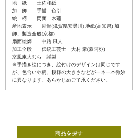
地 紙 土佐和紙
加 飾 手描 色引
絵 柄 両面 木蓮
産地表示 扇骨(滋賀県安曇川) 地紙(高知県) 加
飾、製造全般(京都)
扇面絵師 中路 風人
加工全般 伝統工芸士 大村 豪(豪阿弥)
京風庵大むら 謹製
※手描き絵につき、絵付けのデザインは同じです
が、色合いや柄、模様の大きさなどが一本一本微妙
に異なります。あらかじめご了承ください。
商品を探す