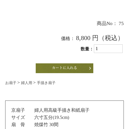
商品No：
75
8,800
円
（税込）
価格：
数量：
>
>
お扇子
婦人用
手描き扇子
京扇子 婦人用高級手描き和紙扇子
サイズ 六寸五分(19.5cm)
扇 骨 焼煤竹 30間